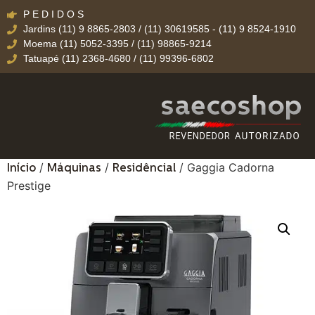
P E D I D O S
Jardins (11) 9 8865-2803 / (11) 30619585 - (11) 9 8524-1910
Moema (11) 5052-3395 / (11) 98865-9214
Tatuapé (11) 2368-4680 / (11) 99396-6802
/
/
/ Gaggia Cadorna
Início
Máquinas
Residêncial
Prestige