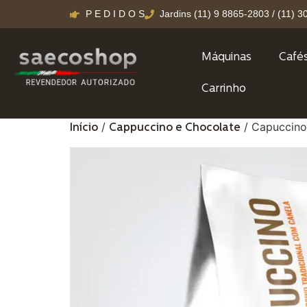
P E D I D O S
Jardins (11) 9 8865-2803 / (11) 
Máquinas
Café
Carrinho
/
/ Capuccino 
Início
Cappuccino e Chocolate