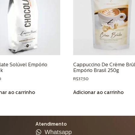
ate Solúvel Empório
Cappuccino De Crème Brû
1k
Empório Brasil 250g
0
R$
37,50
nar ao carrinho
Adicionar ao carrinho
Atendimento
Whatsapp