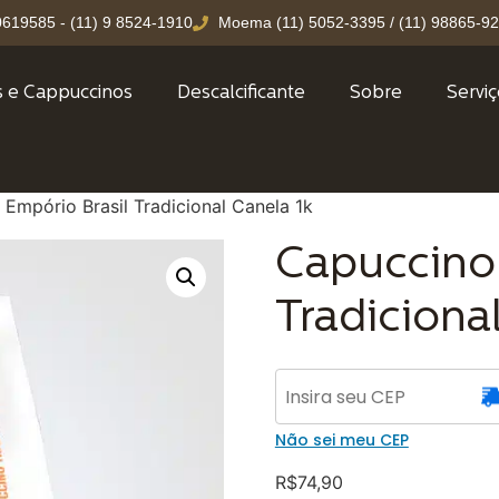
30619585 - (11) 9 8524-1910
Moema (11) 5052-3395 / (11) 98865-9
s e Cappuccinos
Descalcificante
Sobre
Servi
Empório Brasil Tradicional Canela 1k
Capuccino 
Tradiciona
Não sei meu CEP
R$
74,90