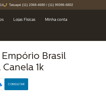
214
Tatuapé (11) 2368-4680 / (11) 99396-6802
ços
Lojas Físicas
Minha conta
Empório Brasil
l Canela 1k
CONSULTAR