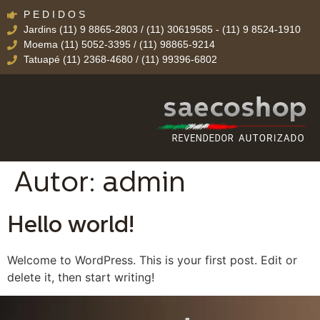
P E D I D O S
Jardins (11) 9 8865-2803 / (11) 30619585 - (11) 9 8524-1910
Moema (11) 5052-3395 / (11) 98865-9214
Tatuapé (11) 2368-4680 / (11) 99396-6802
Autor:
admin
Hello world!
Welcome to WordPress. This is your first post. Edit or
delete it, then start writing!